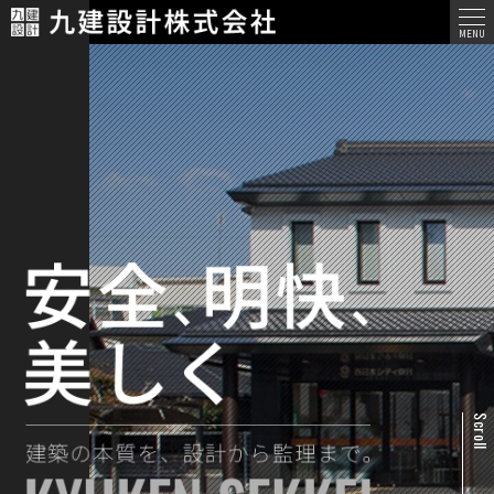
メ
MENU
ニ
ュ
ー
Scroll